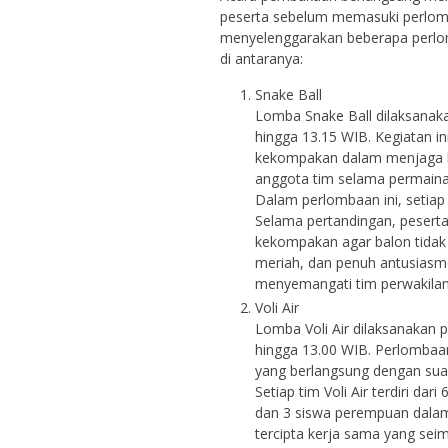
peserta sebelum memasuki perlomba
menyelenggarakan beberapa perlo
di antaranya:
Snake Ball
Lomba Snake Ball dilaksanaka
hingga 13.15 WIB. Kegiatan in
kekompakan dalam menjaga b
anggota tim selama permaina
Dalam perlombaan ini, setiap 
Selama pertandingan, peserta
kekompakan agar balon tidak 
meriah, dan penuh antusiasm
menyemangati tim perwakilan
Voli Air
Lomba Voli Air dilaksanakan 
hingga 13.00 WIB. Perlombaan
yang berlangsung dengan su
Setiap tim Voli Air terdiri dar
dan 3 siswa perempuan dalam 
tercipta kerja sama yang se