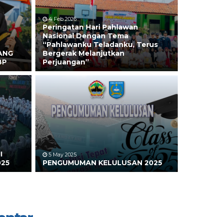
4 Feb 2026
Peringatan Hari Pahlawan
Nasional Dengan Tema
“Pahlawanku Teladanku, Terus
ANG
Bergerak Melanjutkan
BP
Perjuangan”
I
5 May 2025
025
PENGUMUMAN KELULUSAN 2025