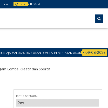
l.com
local
11
:
04
15
09-08-2026
25 AKAN DIMULAI PEMBUATAN AKUN PADA 11 JUNI 2024 SILAHKAN BAGI CA
m Lomba Kreatif dan Sportif