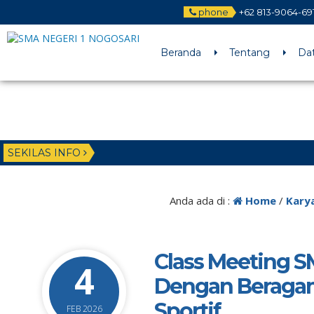
phone
+62 813-9064-69
Beranda
Tentang
Da
SEKILAS INFO
Anda ada di :
Home
/
Kary
Class Meeting 
4
Dengan Beragam
Sportif
FEB 2026