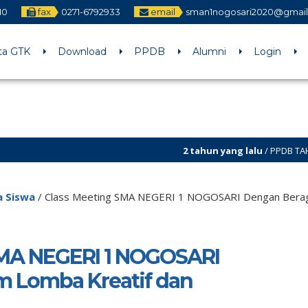
10
fax
0271-6792933
email
sman1nogosari2020@gmai
ta GTK
Download
PPDB
Alumni
Login
2 tahun yang lalu
/ PPDB TAHUN AJARAN 2024/20
a Siswa
/
Class Meeting SMA NEGERI 1 NOGOSARI Dengan Beraga
SMA NEGERI 1 NOGOSARI
 Lomba Kreatif dan