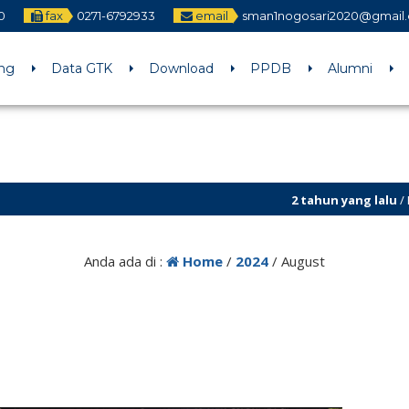
0
fax
0271-6792933
email
sman1nogosari2020@gmail
ng
Data GTK
Download
PPDB
Alumni
2 tahun yang lalu
/ PPDB TAHUN 
Anda ada di :
Home
/
2024
/
August