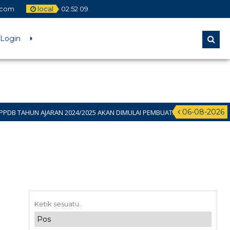
.com
local
02
:
52
09
Login
06-08-2026
AJARAN 2024/2025 AKAN DIMULAI PEMBUATAN AKUN PADA 11 JUNI 2024 SI