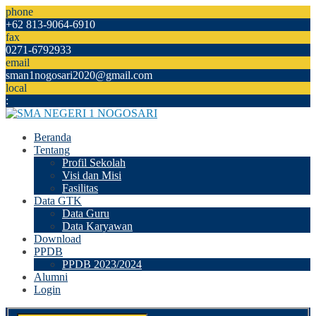
phone
+62 813-9064-6910
fax
0271-6792933
email
sman1nogosari2020@gmail.com
local
:
Beranda
Tentang
Profil Sekolah
Visi dan Misi
Fasilitas
Data GTK
Data Guru
Data Karyawan
Download
PPDB
PPDB 2023/2024
Alumni
Login