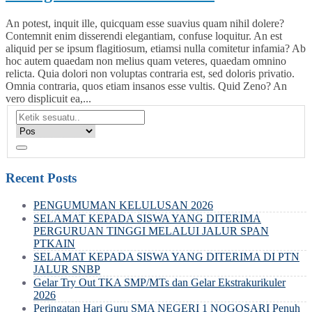
An potest, inquit ille, quicquam esse suavius quam nihil dolere?
Contemnit enim disserendi elegantiam, confuse loquitur. An est
aliquid per se ipsum flagitiosum, etiamsi nulla comitetur infamia? Ab
hoc autem quaedam non melius quam veteres, quaedam omnino
relicta. Quia dolori non voluptas contraria est, sed doloris privatio.
Omnia contraria, quos etiam insanos esse vultis. Quid Zeno? An
vero displicuit ea,...
Recent Posts
PENGUMUMAN KELULUSAN 2026
SELAMAT KEPADA SISWA YANG DITERIMA
PERGURUAN TINGGI MELALUI JALUR SPAN
PTKAIN
SELAMAT KEPADA SISWA YANG DITERIMA DI PTN
JALUR SNBP
Gelar Try Out TKA SMP/MTs dan Gelar Ekstrakurikuler
2026
Peringatan Hari Guru SMA NEGERI 1 NOGOSARI Penuh