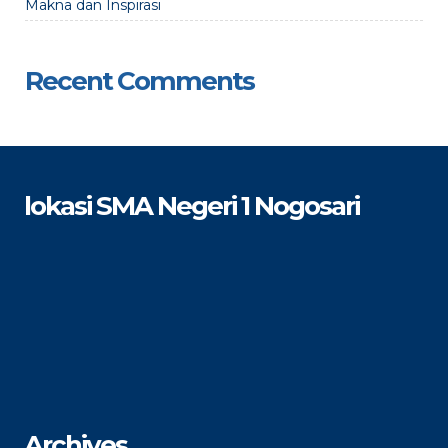
Makna dan Inspirasi
Recent Comments
lokasi SMA Negeri 1 Nogosari
Archives