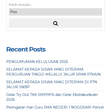
Recent Posts
PENGUMUMAN KELULUSAN 2026
SELAMAT KEPADA SISWA YANG DITERIMA
PERGURUAN TINGGI MELALUI JALUR SPAN PTKAIN
SELAMAT KEPADA SISWA YANG DITERIMA DI PTN
JALUR SNBP
Gelar Try Out TKA SMP/MTs dan Gelar Ekstrakurikuler
2026
Peringatan Hari Guru SMA NEGERI 1 NOGOSARI Penuh