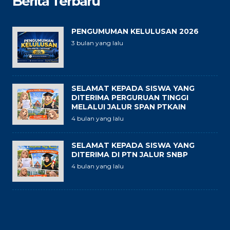
Berita Terbaru
PENGUMUMAN KELULUSAN 2026
3 bulan yang lalu
SELAMAT KEPADA SISWA YANG
DITERIMA PERGURUAN TINGGI
MELALUI JALUR SPAN PTKAIN
4 bulan yang lalu
SELAMAT KEPADA SISWA YANG
DITERIMA DI PTN JALUR SNBP
4 bulan yang lalu