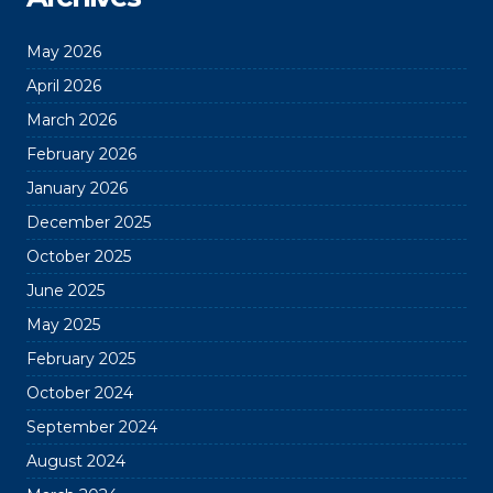
May 2026
April 2026
March 2026
February 2026
January 2026
December 2025
October 2025
June 2025
May 2025
February 2025
October 2024
September 2024
August 2024