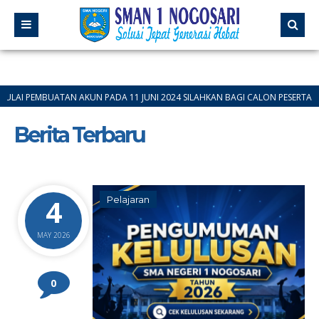
AN AKUN PADA 11 JUNI 2024 SILAHKAN BAGI CALON PESERTA DIDIK BARU BI
Berita Terbaru
4
Pelajaran
MAY 2026
0