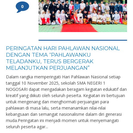
0
PERINGATAN HARI PAHLAWAN NASIONAL
DENGAN TEMA “PAHLAWANKU
TELADANKU, TERUS BERGERAK
MELANJUTKAN PERJUANGAN”
Dalam rangka memperingati Hari Pahlawan Nasional setiap
tanggal 10 November 2025, sekolah SMA NEGERI 1
NOGOSARI dapat mengadakan beragam kegiatan edukatif dan
kreatif yang diikuti oleh seluruh peserta. Kegiatan ini bertujuan
untuk mengenang dan menghormati perjuangan para
pahlawan di masa lalu, serta menanamkan nilai-nilai
kebangsaan dan semangat nasionalisme dalam diri generasi
muda.Peringatan ini menjadi momen untuk menyemangati
seluruh peserta agar...