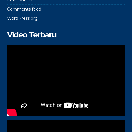
Entries feed
Comments feed
WordPress.org
Video Terbaru