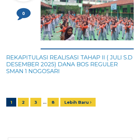
0
REKAPITULASI REALISASI TAHAP II ( JULI S.D
DESEMBER 2025) DANA BOS REGULER
SMAN 1 NOGOSARI
1
2
3
…
8
Lebih Baru