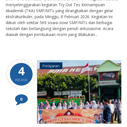
menyelenggarakan kegiatan Try Out Tes Kemampuan
Akademik (TKA) SMP/MTs yang dirangkaikan dengan gelar
ekstrakurikuler, pada Minggu, 8 Februari 2026. Kegiatan ini
diikuti oleh sekitar 569 siswa-siswi SMP/MTs dari berbagai
sekolah dan berlangsung dengan penuh antusiasme. Acara
diawali dengan pembukaan resmi yang dilakukan...
4
Pelajaran
FEB 2026
0