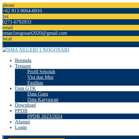
phone
+62 813-9064-6910
fax
0271-6792933
email
sman1nogosari2020@gmail.com
local
:
Beranda
Tentang
Profil Sekolah
Visi dan Misi
Fasilitas
Data GTK
Data Guru
Data Karyawan
Download
PPDB
PPDB 2023/2024
Alumni
Login