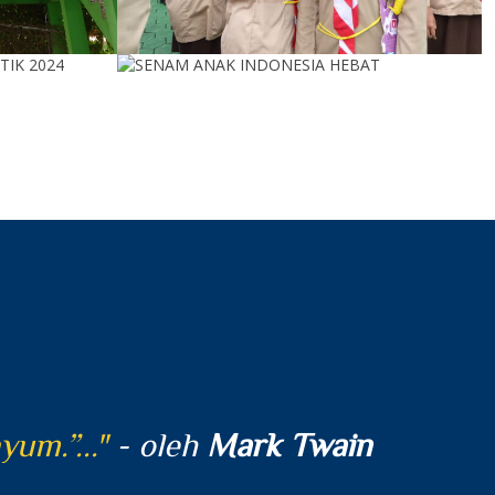
um.”..."
- oleh
Mark Twain
"...“Be