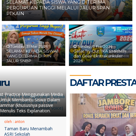
SELAMAT KEPADA SISWA YANG DITERIMA
PERGURUAN TINGGI MELALUI JALUR SPAN
PTKAIN
Tuesday, 31 Mar 2026
Sunday, 8 Feb 2026
SELAMAT KEPADA SISWA
Gelar Try Out TKA SMP/MTs
YANG DITERIMA DI PTN
dan Gelar Ekstrakurikuler
JALUR SNBP
2026
uru
DAFTAR PRESTA
t Practice Menggunakan Media
Untuk Membantu Siswa Dalam
ammar (khususnya passive
Menulis Teks Explanation.
oleh : anton
Taman Baru Menambah
ASRI Sekolah