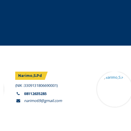
Narimo,S.Pd
(NIK :3309131806690001)
08112635285
narimo69@gmail.com