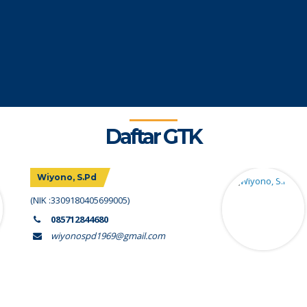
Daftar GTK
Wiyono, S.Pd
(NIK :3309180405699005)
085712844680
wiyonospd1969@gmail.com