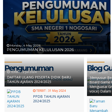
Monday, 4 May 2026
PENGUMUMAN KELULUSAN 2026
Pengumuman
Blog G
TERBIT :
2 Jul 2024
oleh : anton
DAFTAR ULANG PESERTA DIDIK BARU
Menyusun Bes
TAHUN AJARAN 2024/2025
Board Game 
Menguasai Gr
TERBIT :
31 May 2024
voice) Dalam 
PPDB TAHUN AJARAN
2024/2025