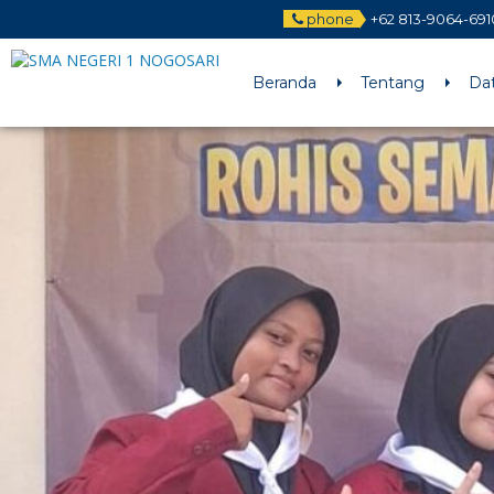
phone
+62 813-9064-691
Beranda
Tentang
Da
24 FEB 2026