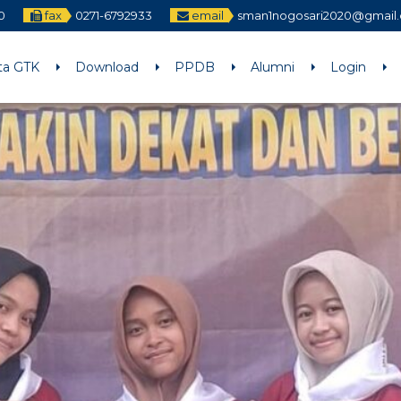
0
fax
0271-6792933
email
sman1nogosari2020@gmail
ta GTK
Download
PPDB
Alumni
Login
13 FEB 2026
22 JAN 2026
22 JAN 2026
30 JAN 2025
10 SEP 2024