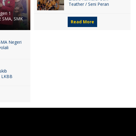
Teather / Seni Peran
geri 1
 2 SMA, SMK
Read More
 SMA Negeri
olali
skib
a LKBB