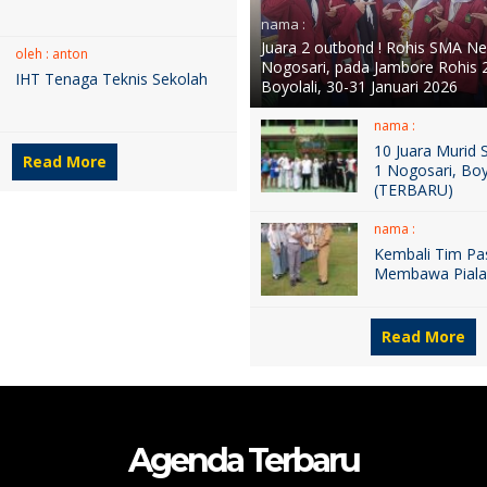
nama :
Juara 2 outbond ! Rohis SMA Ne
oleh : anton
Nogosari, pada Jambore Rohis
IHT Tenaga Teknis Sekolah
Boyolali, 30-31 Januari 2026
nama :
10 Juara Murid
Read More
1 Nogosari, Boy
(TERBARU)
nama :
Kembali Tim Pa
Membawa Pial
Read More
Agenda Terbaru