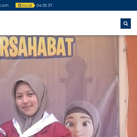
.com
local
04
:
55
39
22 JAN 2026
30 JAN 2025