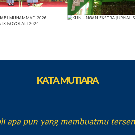
KATA MUTIARA
ali apa pun yang membuatmu terseny