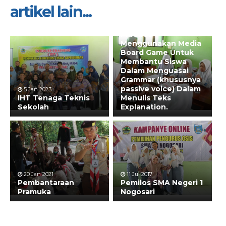
artikel lain...
24 Jan 2023
Menyusun Best
Practice
Menggunakan Media
Board Game Untuk
Membantu Siswa
Dalam Menguasai
Grammar (khususnya
passive voice) Dalam
5 Jan 2023
IHT Tenaga Teknis
Menulis Teks
Sekolah
Explanation.
20 Jan 2021
11 Jul 2017
Pembantaraan
Pemilos SMA Negeri 1
Pramuka
Nogosari