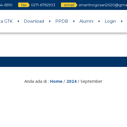
64-6910
fax
0271-6792933
email
sman1nogosari2020@gma
ta GTK
Download
PPDB
Alumni
Login
Anda ada di :
Home
/
2024
/
September