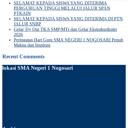
SELAMAT KEPADA SISWA YANG DITERIMA
PERGURUAN TINGGI MELALUI JALUR SPAN
PTKAIN
SELAMAT KEPADA SISWA YANG DITERIMA DI PTN
JALUR SNBP
Gelar Try Out TKA SMP/MTs dan Gelar Ekstrakurikuler
2026
Peringatan Hari Guru SMA NEGERI 1 NOGOSARI Penuh
Makna dan Inspirasi
Recent Comments
lokasi SMA Negeri 1 Nogosari