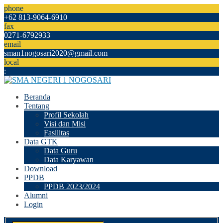
phone
+62 813-9064-6910
fax
0271-6792933
email
sman1nogosari2020@gmail.com
local
:
Beranda
Tentang
Profil Sekolah
Visi dan Misi
Fasilitas
Data GTK
Data Guru
Data Karyawan
Download
PPDB
PPDB 2023/2024
Alumni
Login