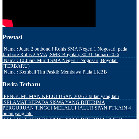
Prestasi
Nama :
Juara 2 outbond ! Rohis SMA Negeri 1 Nogosari, pada
Jambore Rohis 2 SMA, SMK Boyolali, 30-31 Januari 2026
Nama :
10 Juara Murid SMA Negeri 1 Nogosari, Boyolali
(TERBARU)
Nama :
Kembali Tim Paskib Membawa Piala LKBB
Berita Terbaru
PENGUMUMAN KELULUSAN 2026
3 bulan yang lalu
SELAMAT KEPADA SISWA YANG DITERIMA
PERGURUAN TINGGI MELALUI JALUR SPAN PTKAIN
4
bulan yang lalu
SELAMAT KEPADA SISWA YANG DITERIMA DI PTN
JALUR SNBP
4 bulan yang lalu
Copyright © 2017
SMA NEGERI 1 NOGOSARI
.
Didukung oleh
WordPress
. Tema Mading oleh
Ciuss