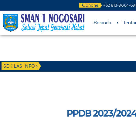
phone
+62 813-9064-69
Beranda
Tenta
SEKILAS INFO
PPDB 2023/202