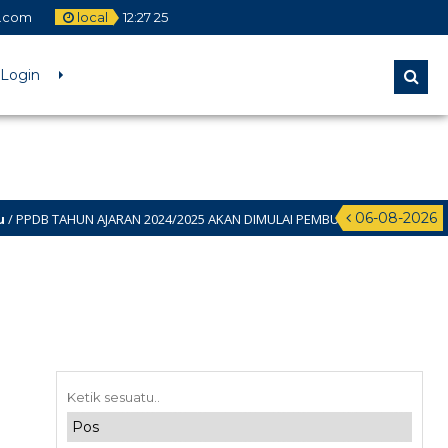
.com
local
12
:
27
26
Login
06-08-2026
 TAHUN AJARAN 2024/2025 AKAN DIMULAI PEMBUATAN AKUN PADA 11 JUNI 