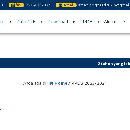
10
fax
0271-6792933
email
sman1nogosari2020@gmail
ng
Data GTK
Download
PPDB
Alumni
2 tahun yang lalu
/ PPDB
Anda ada di :
Home
/
PPDB 2023/2024
4